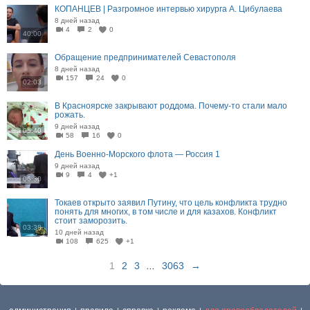
КОПАНЦЕВ | Разгромное интервью хирурга А. Цибулаева
8 дней назад
4
2
0
40:00
Обращение предпринимателей Севастополя
8 дней назад
157
24
0
02:03
В Красноярске закрывают роддома. Почему-то стали мало
рожать.
9 дней назад
05:40
58
16
0
День Военно-Морского флота — Россия 1
9 дней назад
9
4
+1
06:30
Токаев открыто заявил Путину, что цель конфликта трудно
понять для многих, в том числе и для казахов. Конфликт
стоит заморозить.
03:38
10 дней назад
108
625
+1
1
2
3
...
3063
→