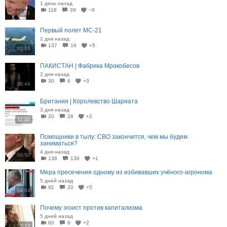
1 день назад
118
39
−9
01:51
Первый полет МС-21
2 дня назад
137
16
+5
00:16
ПАКИСТАН | Фабрика Мракобесов
2 дня назад
30
6
+3
38:44
Британия | Королевство Шариата
3 дня назад
20
28
+2
31:22
Помощники в тылу: СВО закончится, чем мы будем
заниматься?
4 дня назад
00:50
138
136
+1
Мера пресечения одному из избивавших учёного-агронома
5 дней назад
92
20
+5
04:04
Почему эгоист против капитализма
5 дней назад
60
6
+2
02:17