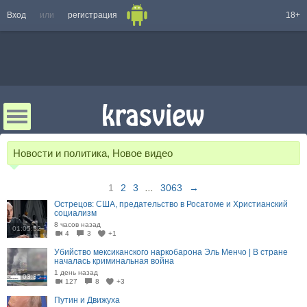
Вход
или
регистрация
18+
Новости и политика, Новое видео
1
2
3
...
3063
→
Острецов: США, предательство в Росатоме и Христианский
социализм
8 часов назад
01:05:52
4
3
+1
Убийство мексиканского наркобарона Эль Менчо | В стране
началась криминальная война
1 день назад
03:35
127
8
+3
Путин и Движуха