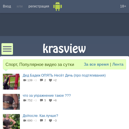
Вход
или
регистрация
18+
Спорт, Популярное видео за сутки
За все время
|
Лента
Дед Бадюк ОПЯТЬ Несёт Дичь (про подтягивания)
139
+3
2
+2
02:51
что за упражнение такое ???
752
+3
5
+6
00:09
До/после. Как лучше?
690
+3
7
−3
00:23