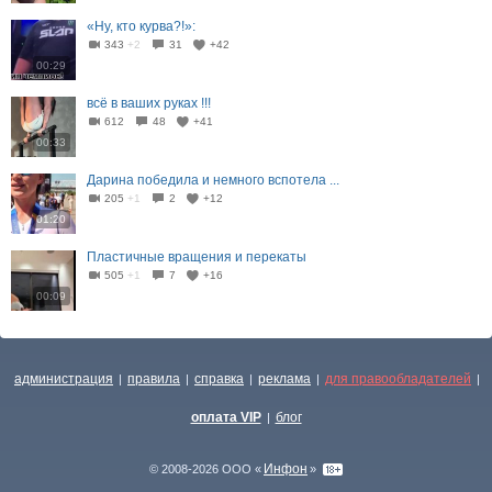
«Ну, кто курва?!»:
343
+2
31
+42
00:29
всё в ваших руках !!!
612
48
+41
00:33
Дарина победила и немного вспотела ...
205
+1
2
+12
01:20
Пластичные вращения и перекаты
505
+1
7
+16
00:09
администрация
правила
справка
реклама
для правообладателей
|
|
|
|
|
оплата VIP
блог
|
Инфон
© 2008-2026 ООО «
»