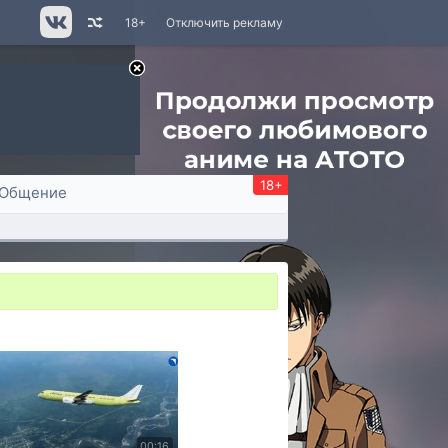
18+
Отключить рекламу
18+
Общение
00:16