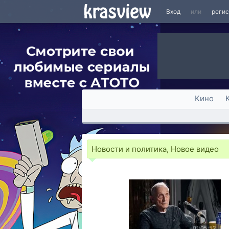
Вход
или
реги
Кино
Новости и политика, Новое видео
01:05:52