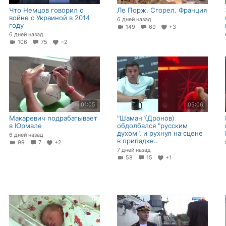
Что Немцов говорил о
Ле Порж. Сгорел. Франция
войне с Украиной в 2014
6 дней назад
году
149
69
+3
6 дней назад
106
75
−2
01:05
05:06
Макаревич подрабатывает
"Шаман"(Дронов)
в Юрмале
обдолбался "русским
духом", и рухнул на сцене
6 дней назад
в припадке..
99
7
+2
7 дней назад
58
15
+1