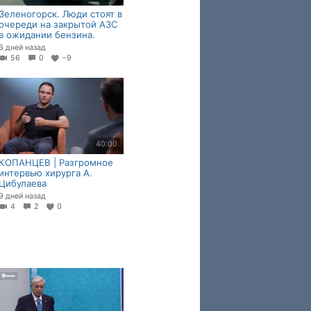
Зеленогорск. Люди стоят в
очереди на закрытой АЗС
в ожидании бензина.
6 дней назад
56
0
−9
40:00
КОПАНЦЕВ | Разгромное
интервью хирурга А.
Цибулаева
9 дней назад
4
2
0