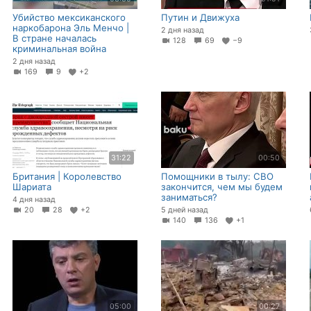
Убийство мексиканского
Путин и Движуха
наркобарона Эль Менчо |
2 дня назад
В стране началась
128
69
−9
криминальная война
2 дня назад
169
9
+2
31:22
00:50
Британия | Королевство
Помощники в тылу: СВО
Шариата
закончится, чем мы будем
заниматься?
4 дня назад
20
28
+2
5 дней назад
140
136
+1
05:00
00:27