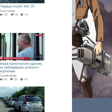
Первый полет МС-21
3 дня назад
141
16
+5
04:04
Мера пресечения одному
из избивавших учёного-
агронома
6 дней назад
93
20
+5
00:56