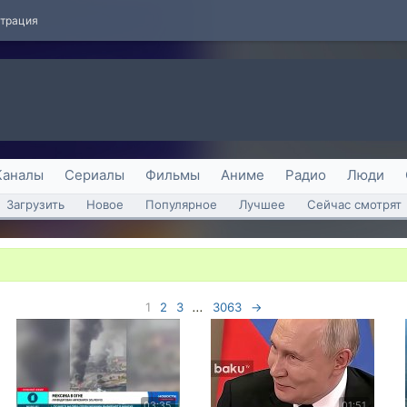
страция
Каналы
Сериалы
Фильмы
Аниме
Радио
Люди
Загрузить
Новое
Популярное
Лучшее
Сейчас смотрят
1
2
3
...
3063
→
03:35
01:51