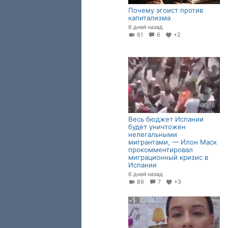
Почему эгоист против
капитализма
6 дней назад
61
6
+2
00:18
Весь бюджет Испании
будет уничтожен
нелегальными
мигрантами, — Илон Маск
прокомментировал
миграционный кризис в
Испании
6 дней назад
89
7
+3