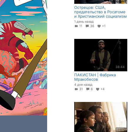
Острецов: США,
предательство в Росатоме
и Христианский социализм
1 день назад
11
36
+1
38:44
ПАКИСТАН | Фабрика
Мракобесов
4 дня назад
31
6
+4
02:17