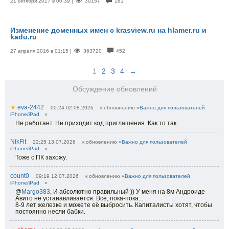
21 октября 2017 в 00:39 |
30157
181
Изменение доменных имен с krasview.ru на hlamer.ru и
kadu.ru
27 апреля 2016 в 01:15 |
363720
452
1
2
3
4
→
Обсуждение обновлений
★
eva-2442
00:24 02.08.2026
к обновлению «
Важно для пользователей
iPhone/iPad
»
Не работает. Не приходит код приглашения. Как то так.
NikFit
22:25 13.07.2026
к обновлению «
Важно для пользователей
iPhone/iPad
»
Тоже с ПК захожу.
count0
09:19 12.07.2026
к обновлению «
Важно для пользователей
iPhone/iPad
»
@
Margo383
,
И абсолютно правильный )) У меня на 8м Андроиде
Авито не устанавливается. Всё, пока-пока...
8-9 лет железке и можете её выбросить. Капиталисты хотят, чтобы
постоянно несли бабки.