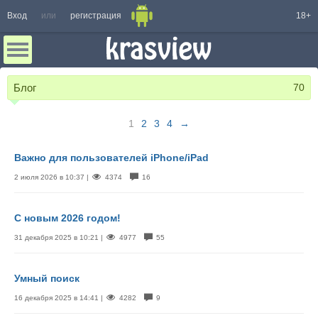
Вход
или
регистрация
18+
Блог
70
1
2
3
4
→
Важно для пользователей iPhone/iPad
2 июля 2026 в 10:37 |
4374
16
С новым 2026 годом!
31 декабря 2025 в 10:21 |
4977
55
Умный поиск
16 декабря 2025 в 14:41 |
4282
9