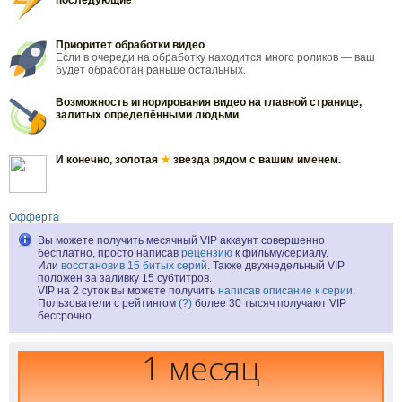
последующие
Приоритет обработки видео
Если в очереди на обработку находится много роликов — ваш
будет обработан раньше остальных.
Возможность игнорирования видео на главной странице,
залитых определёнными людьми
И конечно, золотая
★
звезда рядом с вашим именем.
Офферта
Вы можете получить месячный VIP аккаунт совершенно
бесплатно, просто написав
рецензию
к фильму/сериалу.
Или
восстановив 15 битых серий
. Также двухнедельный VIP
положен за заливку 15 субтитров.
VIP на 2 суток вы можете получить
написав описание к серии
.
Пользователи с рейтингом
(?)
более 30 тысяч получают VIP
бессрочно.
1 месяц